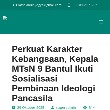
mtsnlabuinyogya@gmail.com
+62 811-2631-782
Perkuat Karakter
Kebangsaan, Kepala
MTsN 9 Bantul Ikuti
Sosialisasi
Pembinaan Ideologi
Pancasila
29 Oktober 2025
superadmin
314